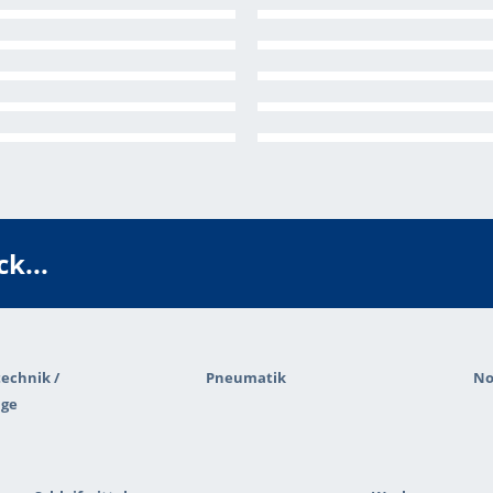
k...
echnik /
Pneumatik
No
äge