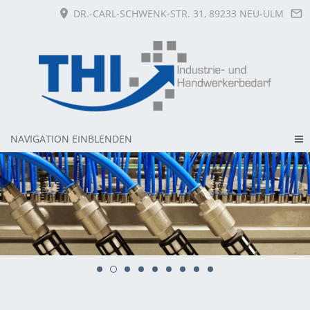
DR.-CARL-SCHWENK-STR. 31, 89233 NEU-ULM
NAVIGATION EINBLENDEN