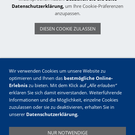
Datenschutzerklärung
,
um Ihre Cookie-Präferenzen
anzupassen.
DIESEN COOKIE ZULASSEN
Wir verwenden Cookies um unsere Website zu
optimieren und Ihnen das
bestmögliche Online-
Erlebnis
zu bieten. Mit dem Klick auf
„Alle erlauben“
erklären Sie sich damit einverstanden. Weiterführende
THI Thomas Hartmann
Informationen und die Möglichkeit, einzelne Cookies
zuzulassen oder sie zu deaktivieren, erhalten Sie in
Industriebedarf
unserer
Datenschutzerklärung
.
Dr.-Carl-Schwenk-Str. 31 - 89233 Neu-Ulm -
info@thi-industriebedarf.de
NUR NOTWENDIGE