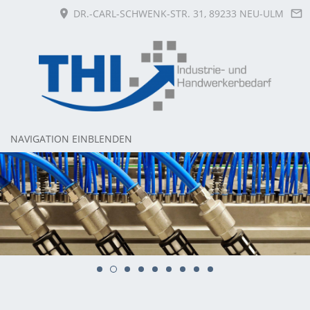
DR.-CARL-SCHWENK-STR. 31, 89233 NEU-ULM
NAVIGATION EINBLENDEN